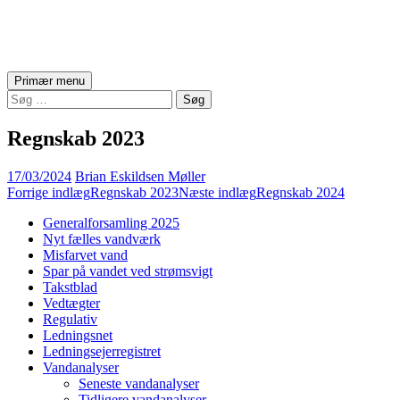
Asserballe Vandværk
Søg
Hop
Primær menu
til
Søg
indhold
efter:
Regnskab 2023
17/03/2024
Brian Eskildsen Møller
Indlægsnavigation
Forrige indlæg
Regnskab 2023
Næste indlæg
Regnskab 2024
Generalforsamling 2025
Nyt fælles vandværk
Misfarvet vand
Spar på vandet ved strømsvigt
Takstblad
Vedtægter
Regulativ
Ledningsnet
Ledningsejerregistret
Vandanalyser
Seneste vandanalyser
Tidligere vandanalyser