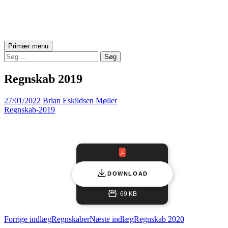
Asserballe Vandværk
Søg
Hop
Primær menu
til
Søg
indhold
efter:
Regnskab 2019
27/01/2022
Brian Eskildsen Møller
Regnskab-2019
DOWNLOAD
69 KB
Indlægsnavigation
Forrige indlæg
Regnskaber
Næste indlæg
Regnskab 2020