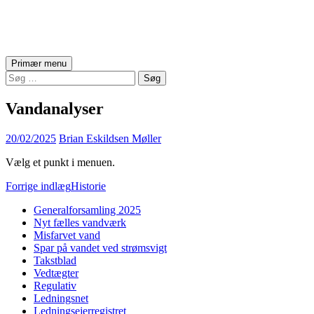
Asserballe Vandværk
Søg
Hop
Primær menu
til
Søg
indhold
efter:
Vandanalyser
20/02/2025
Brian Eskildsen Møller
Vælg et punkt i menuen.
Indlægsnavigation
Forrige indlæg
Historie
Generalforsamling 2025
Nyt fælles vandværk
Misfarvet vand
Spar på vandet ved strømsvigt
Takstblad
Vedtægter
Regulativ
Ledningsnet
Ledningsejerregistret