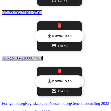
117 KB
AR-22-CG-22101137-01
DOWNLOAD
120 KB
AR-22-CG-22000677-01
DOWNLOAD
134 KB
Indlægsnavigation
Forrige indlæg
Regnskab 2020
Næste indlæg
Generalforsamling 2022