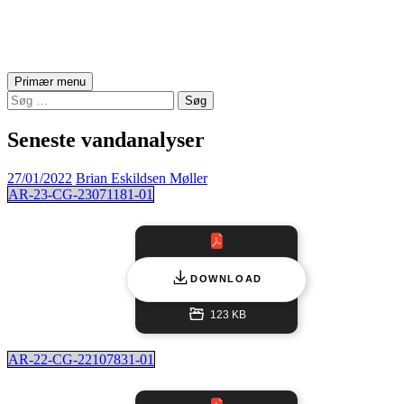
Asserballe Vandværk
Søg
Hop
Primær menu
til
Søg
indhold
efter:
Seneste vandanalyser
27/01/2022
Brian Eskildsen Møller
AR-23-CG-23071181-01
DOWNLOAD
123 KB
AR-22-CG-22107831-01