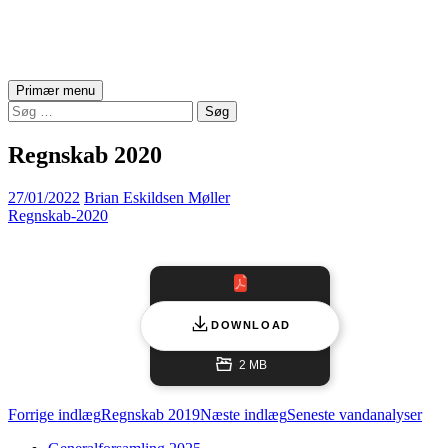
Asserballe Vandværk
Søg
Hop
Primær menu
til
Søg
indhold
efter:
Regnskab 2020
27/01/2022
Brian Eskildsen Møller
Regnskab-2020
DOWNLOAD
2 MB
Indlægsnavigation
Forrige indlæg
Regnskab 2019
Næste indlæg
Seneste vandanalyser