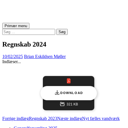
Asserballe Vandværk
Søg
Hop
Primær menu
til
Søg
indhold
efter:
Regnskab 2024
10/02/2025
Brian Eskildsen Møller
Indlæser...
DOWNLOAD
321 KB
Indlægsnavigation
Forrige indlæg
Regnskab 2023
Næste indlæg
Nyt fælles vandværk