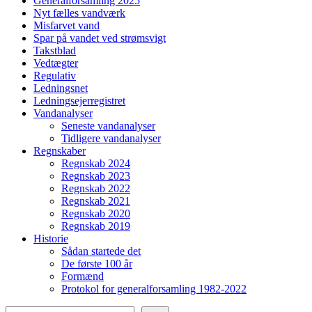
Generalforsamling 2025
Nyt fælles vandværk
Misfarvet vand
Spar på vandet ved strømsvigt
Takstblad
Vedtægter
Regulativ
Ledningsnet
Ledningsejerregistret
Vandanalyser
Seneste vandanalyser
Tidligere vandanalyser
Regnskaber
Regnskab 2024
Regnskab 2023
Regnskab 2022
Regnskab 2021
Regnskab 2020
Regnskab 2019
Historie
Sådan startede det
De første 100 år
Formænd
Protokol for generalforsamling 1982-2022
Søg