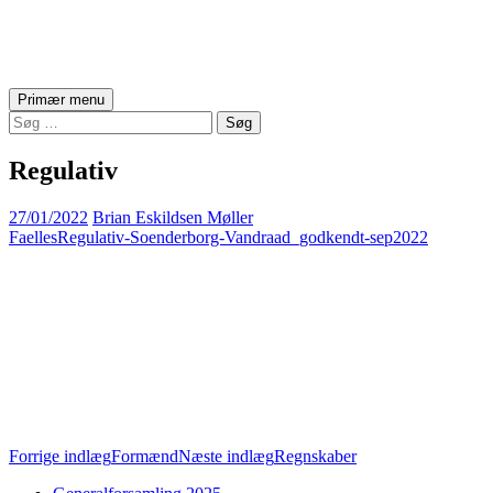
Asserballe Vandværk
Søg
Hop
Primær menu
til
Søg
indhold
efter:
Regulativ
27/01/2022
Brian Eskildsen Møller
FaellesRegulativ-Soenderborg-Vandraad_godkendt-sep2022
Indlægsnavigation
Forrige indlæg
Formænd
Næste indlæg
Regnskaber